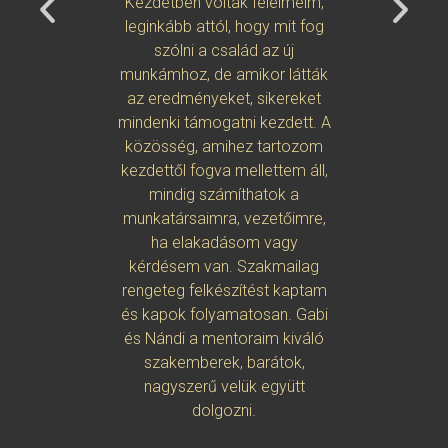
Kezdetben voltak félelmeim,
mindenk
leginkább attól, hogy mit fog
minden al
szólni a család az új
és díjazn
munkámhoz, de amikor látták
fontos, h
az eredményeket, sikereket
életembő
mindenki támogatni kezdett. A
Számomra
közösség, amihez tartozom
szól,
kezdettől fogva mellettem áll,
embernek 
mindig számíthatok a
más n
munkatársaimra, vezetőimre,
felelős
ha elakadásom vagy
tudásró
kérdésem van. Szakmailag
ugyanakk
rengeteg felkészítést kaptam
esszen
és kapok folyamatosan. Gabi
köve
és Nándi a mentoraim kiváló
“felébres
szakemberek, barátok,
példa m
nagyszerű velük együtt
ajánlaná
dolgozni.