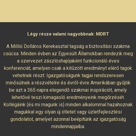
Légy része valami nagyobbnak: MDRT
A Millió Dolláros Kerekasztal tagság a biztosítási szakma
csúcsa. Minden évben az Egyesült Államokban rendezik meg
a szervezet zászlóshajójaként funkcionáló éves
konferenciát, amelyen csak a kitűzött eredményt elérő tagok
vehetnek részt. Igazgatóságunk tagjai rendszeresen
minősülnek a részvételre és évről-évre Amerikában gyűjtik
be azt a 365 napra elegendő szakmai inspirációt, amely
lehetővé teszi kimagasló eredményeink megőrzését.
Kollégáink (és mi magunk is) minden alkalommal hazahoznak
magukkal egy olyan új ötletet vagy üzletfejlesztési
gondolatot, amelyet azonnal beépítünk az igazgatóság
mindennapjaiba.