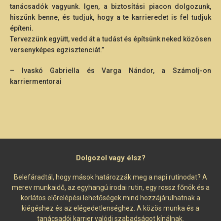
tanácsadók vagyunk. Igen, a biztosítási piacon dolgozunk,
hiszünk benne, és tudjuk, hogy a te karrieredet is fel tudjuk
építeni.
Tervezzünk együtt, vedd át a tudást és építsünk neked közösen
versenyképes egzisztenciát.”
– Ivaskó Gabriella és Varga Nándor, a Számolj-on
karriermentorai
Dolgozol vagy élsz?
Belefáradtál, hogy mások határozzák meg a napi rutinodat? A
merev munkaidő, az egyhangú irodai rutin, egy rossz főnök és a
korlátos előrelépési lehetőségek mind hozzájárulhatnak a
kiégéshez és az elégedetlenséghez. A közös munka és a
tanácsadói karrier valódi szabadságot kínálnak.