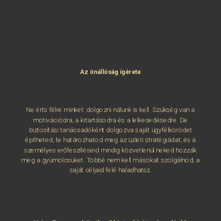
Az önállóság ígérete
Ne érts félre minket: dolgozni nálunk is kell. Szükség van a
motivációdra, a kitartásodra és a lelkesedésedre. De
biztosítási tanácsadóként dolgozva saját ügyfélkörödet
építheted, te határozhatod meg az üzleti stratégiádat, és a
személyes erőfeszítéseid mindig közvetlenül neked hozzák
meg a gyümölcsüket. Többé nem kell másokat szolgálnod, a
saját céljaid felé haladhatsz.