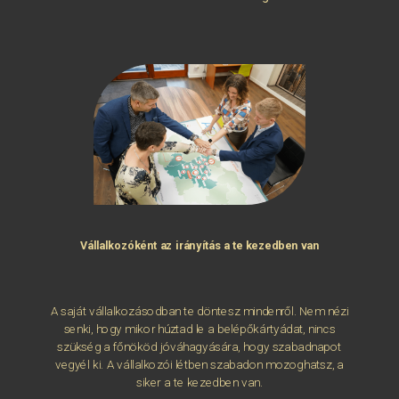
Vállalkozóként az irányítás a te kezedben van
A saját vállalkozásodban te döntesz mindenről. Nem nézi
senki, hogy mikor húztad le a belépőkártyádat, nincs
szükség a főnököd jóváhagyására, hogy szabadnapot
vegyél ki. A vállalkozói létben szabadon mozoghatsz, a
siker a te kezedben van.