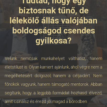
Tudtad, hogy egy
biztosnak tűnő, de
lélekölő állás valójában
boldogságod csendes
gyilkosa?
Velünk nemcsak munkahelyet válthatsz, hanem
életstílust is. Olyan karriert ajánlunk, ahol végre nem a
megélhetésért dolgozol, hanem a céljaidért. Nem
főnökök vagyunk, hanem támogató mentorok. Abban
segítünk, hogy a legjobb formádat hozhasd: élvezd,
amit csinálsz és érezd jól magad a bőrödben.