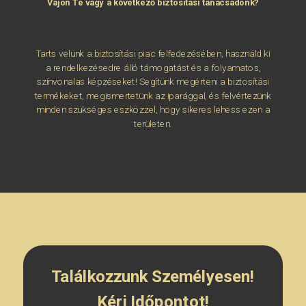
Vajon Te vagy a következő biztosítási tanácsadónk?
Tarts velünk a biztosítási piac felfedezésében, használd ki
a rendelkezésedre álló támogatást és a folyamatos,
színvonalas képzéseket! Segítünk megérteni a biztosítási
termékeket, megismertetünk az iparággal, és felvértezünk
minden szükséges eszközzel, hogy sikeres lehess ezen a
területen.
Találkozzunk Személyesen!
Kérj Időpontot!