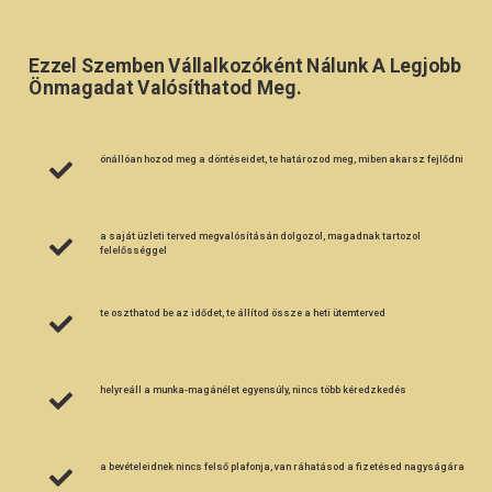
Ezzel Szemben Vállalkozóként Nálunk A Legjobb
Önmagadat Valósíthatod Meg.
önállóan hozod meg a döntéseidet, te határozod meg, miben akarsz fejlődni
a saját üzleti terved megvalósításán dolgozol, magadnak tartozol
felelősséggel
te oszthatod be az idődet, te állítod össze a heti ütemterved
helyreáll a munka-magánélet egyensúly, nincs több kéredzkedés
a bevételeidnek nincs felső plafonja, van ráhatásod a fizetésed nagyságára