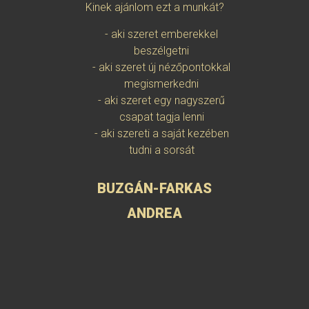
Kinek ajánlom ezt a munkát?
Gabi és N
támogatás
- aki szeret emberekkel
lényegi 
beszélgetni
amel
- aki szeret új nézőpontokkal
munkáb
megismerkedni
bármely 
- aki szeret egy nagyszerű
terek nyí
csapat tagja lenni
minőség
- aki szereti a saját kezében
Nem vo
tudni a sorsát
mentor 
hiszem, h
BUZGÁN-FARKAS
pontosa
k
ANDREA
Elmondhata
hogy
meg
HORV