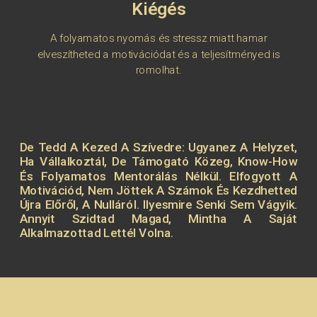
Kiégés
A folyamatos nyomás és stressz miatt hamar
elveszítheted a motivációdat és a teljesítményed is
romolhat.
De Tedd A Kezed A Szívedre: Ugyanez A Helyzet,
Ha Vállalkoztál, De Támogató Közeg, Know-How
És Folyamatos Mentorálás Nélkül. Elfogyott A
Motivációd, Nem Jöttek A Számok És Kezdhetted
Újra Előről, A Nulláról. Ilyesmire Senki Sem Vágyik.
Annyit Szidtad Magad, Mintha A Saját
Alkalmazottad Lettél Volna.