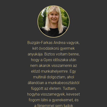
Buzgán-Farkas Andrea vagyok,
Horváth
két óvodáskorú gyermek
“hagyom
anyukája. Biztos voltam benne,
világábó
hogy a Gyes időszaka után
Ahova é
nem akarok visszamenni az
szembe
előző munkahelyemre. Egy
megtap
multinál dolgoztam, ahol
életem
állandóan a munkabeosztástól
megbecsül
függött az életem. Tudtam,
és arra,
hogyha visszamegyek, keveset
foglalkoz
fogom látni a gyerekeimet, és
én szeretn
a férjemmel sem tudok
befektet