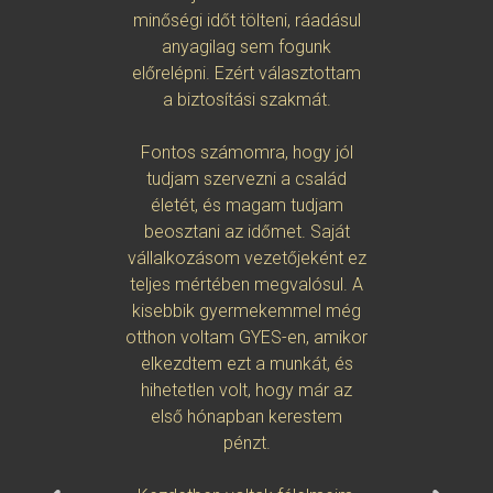
minőségi időt tölteni, ráadásul
keresni m
anyagilag sem fogunk
A fél
előrelépni. Ezért választottam
bizonytala
a biztosítási szakmát.
viszont sz
kereshe
Fontos számomra, hogy jól
akarok. A
tudjam szervezni a család
a h
életét, és magam tudjam
elkötelez
beosztani az időmet. Saját
és a t
vállalkozásom vezetőjeként ez
harmadik
teljes mértében megvalósul. A
fizet
kisebbik gyermekemmel még
könnye
otthon voltam GYES-en, amikor
amiről n
elkezdtem ezt a munkát, és
hogy 
hihetetlen volt, hogy már az
első hónapban kerestem
Az 
pénzt.
sz
megtapa