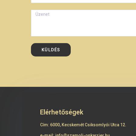
KÜLDÉS
Elérhetőségek
Cím:
6000, Kecskemét Csiksomlyói Utca 12.
e-mail:
info@szamolj-onkarrier.hu