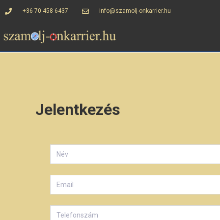
+36 70 458 6437
info@szamolj-onkarrier.hu
Jelentkezés